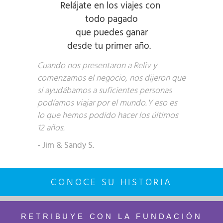
Re
lá
jate
en
los viajes
con
todo
pagado
que puedes
ganar
desde
tu
primer año.
Cuando nos presentaron a Reliv y
comenzamos el negocio, nos dijeron que
si ayudábamos a suficientes personas
podíamos viajar por el mundo. Y eso es
lo que hemos podido hacer los últimos
12 años.
- Jim & Sandy S.
CONOCE SU HISTORIA
RETRIBUYE
CON LA FUNDACIÓN