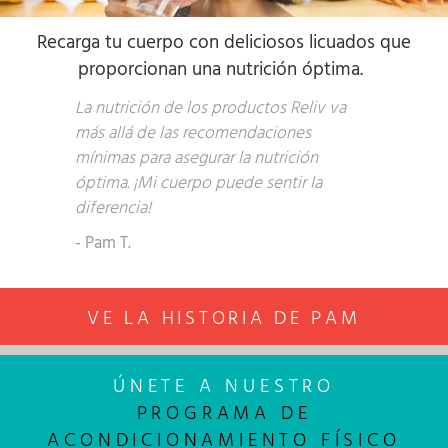
Re
carga
tu cuerpo con deliciosos licuados que
proporcionan una nutrición óptima.
La nutrición de los productos Reliv va
más allá de las recomendaciones
mínimas para asegurar la nutrición
óptima. ¡Mi cuerpo puede sentir la
diferencia!
- Pam T.
VE LA HISTORIA DE PAM
ÚNETE A
NUESTRO
PROGRAMA DE
ACONDICIONAMIENTO FÍSICO