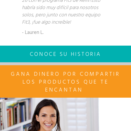
26 con el programa Fit3 de Reliv! Esto
habría sido muy difícil para nosotros
solos, pero junto con nuestro equipo
Fit3, ¡fue algo increíble!
- Lauren L.
CONOCE SU HISTORIA
GANA DINERO
POR COMPARTIR
LOS PRODUCTOS QUE TE
ENCANTAN