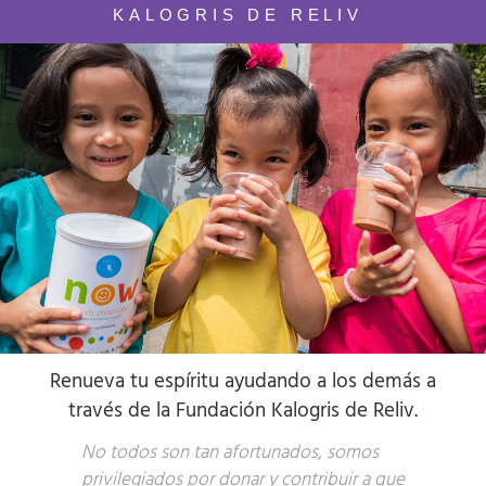
KALOGRIS DE RELIV
Re
nueva
t
u espíritu
ayudando
a los demás a
través de la Fundación Kalogris de Reliv.
No todos son tan afortunados, somos
privilegiados por donar y contribuir a que