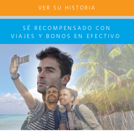
VER SU HISTORIA
SÉ
RECOMPENSADO CON
VIAJE
S
Y BONOS
EN EFECTIVO