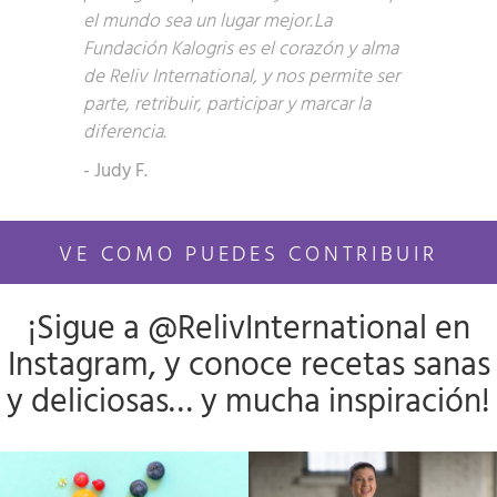
el mundo sea un lugar mejor. La
Fundación Kalogris es el corazón y alma
de Reliv International, y nos permite ser
parte, retribuir, participar y marcar la
diferencia.
- Judy F.
VE COMO PUEDES CONTRIBUIR
¡Sigue a @RelivInternational en
Instagram, y conoce recetas sanas
y deliciosas… y mucha inspiración!